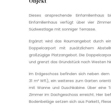
Objekt
Dieses ansprechende Einfamilienhaus 
Einfamilienhaus verfügt über vier Zimm
Südwestlage mit sonniger Terrasse.
Ergänzt wird das Raumangebot durch einen
Doppelcarport mit zusätzlichem Abste
großzügige Platzangebot. Die Doppelcarport
und grenzt das Grundstück nach Westen hi
Im Erdgeschoss befinden sich neben dem 
31 m² Wfl.), ein weiteres zum Garten orie
mit Wanne und Duschkabine. Über eine T
Zimmer im Dachgeschoss erreicht. Hier be
Bodenbeläge setzen sich aus Parkett, Flie