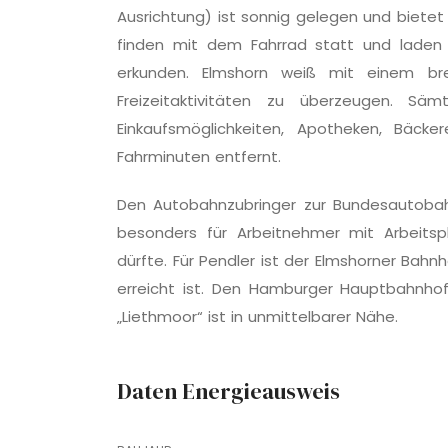
Ausrichtung) ist sonnig gelegen und bietet v
finden mit dem Fahrrad statt und laden
erkunden. Elmshorn weiß mit einem br
Freizeitaktivitäten zu überzeugen. Säm
Einkaufsmöglichke­iten, Apotheken, Bäc
Fahrminuten entfernt.
Den Autobahnzubringer zur Bundesautobah
besonders für Arbeitnehmer mit Arbeits
dürfte. Für Pendler ist der Elmshorner Bahn
erreicht ist. Den Hamburger Hauptbahnhof 
„Liethmoor“ ist in unmittelbarer Nähe.
Daten Energieausweis