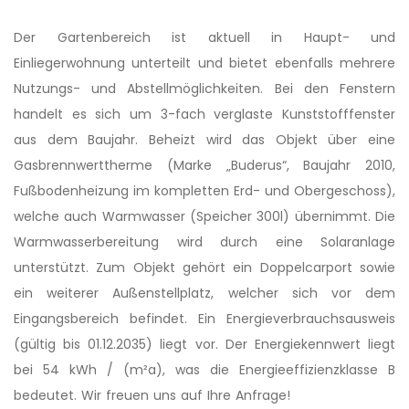
Der Gartenbereich ist aktuell in Haupt- und
Einliegerwohnung unterteilt und bietet ebenfalls mehrere
Nutzungs- und Abstellmöglichke­iten. Bei den Fenstern
handelt es sich um 3-fach verglaste Kunststofffenster
aus dem Baujahr. Beheizt wird das Objekt über eine
Gasbrennwerttherme (Marke „Buderus“, Baujahr 2010,
Fußbodenheizung im kompletten Erd- und Obergeschoss),
welche auch Warmwasser (Speicher 300l) übernimmt. Die
Warmwasserbereitung wird durch eine Solaranlage
unterstützt. Zum Objekt gehört ein Doppelcarport sowie
ein weiterer Außenstellplatz, welcher sich vor dem
Eingangsbereich befindet. Ein Energieverbrau­chsausweis
(gültig bis 01.12.2035) liegt vor. Der Energiekennwert liegt
bei 54 kWh / (m²a), was die Energieeffizi­enzklasse B
bedeutet. Wir freuen uns auf Ihre Anfrage!