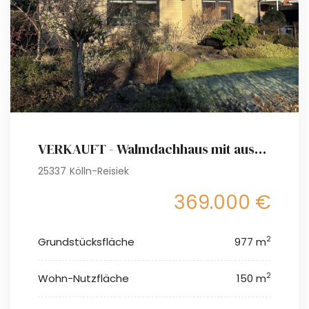
VERKAUFT - Walmdachhaus mit ausgebautem Dachgeschoss und Gartenparadies
25337 Kölln-Reisiek
369.000 €
2
Grundstücksfläche
977 m
2
Wohn-Nutzfläche
150 m