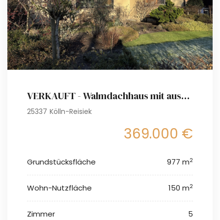
VERKAUFT - Walmdachhaus mit ausgebautem Dachgeschoss und Gartenparadies
25337 Kölln-Reisiek
369.000 €
2
Grundstücksfläche
977 m
2
Wohn-Nutzfläche
150 m
Zimmer
5