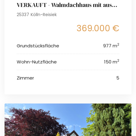
VERKAUFT - Walmdachhaus mit ausgebautem Dachgeschoss und Gartenparadies
25337 Kölln-Reisiek
369.000 €
2
Grundstücksfläche
977 m
2
Wohn-Nutzfläche
150 m
Zimmer
5