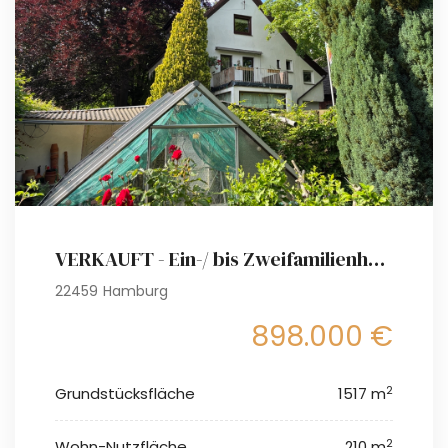
VERKAUFT - Ein-/ bis Zweifamilienhaus auf fabelhaftem Grundstück (ca. 1517 m²)
22459 Hamburg
898.000 €
2
Grundstücksfläche
1517 m
2
Wohn-Nutzfläche
210 m