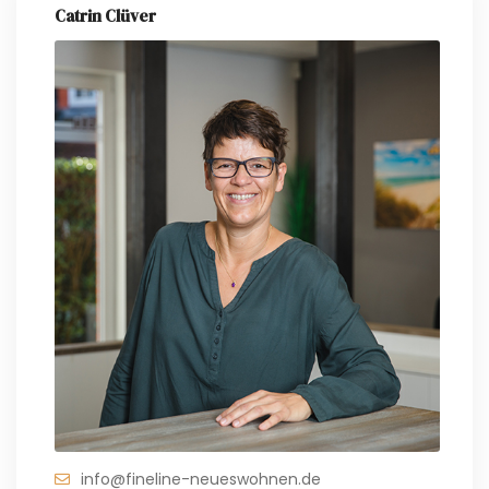
Catrin Clüver
info@fineline-neueswohnen.de