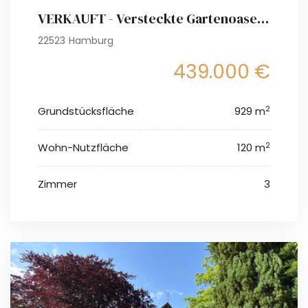
VERKAUFT - Versteckte Gartenoase mitten in Eidelstedt - gepflegtes Endhaus in der Lohkampsiedlung
22523 Hamburg
439.000 €
2
Grundstücksfläche
929 m
2
Wohn-Nutzfläche
120 m
Zimmer
3